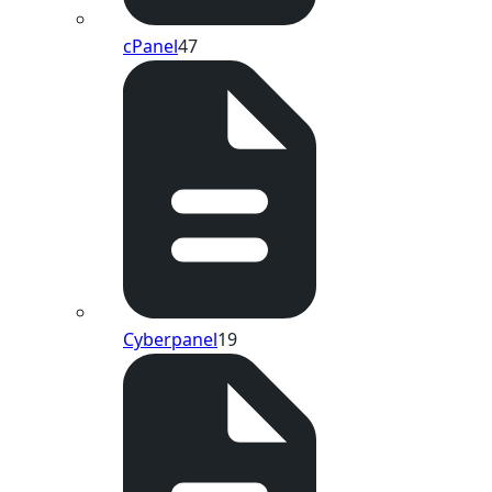
cPanel
47
Cyberpanel
19