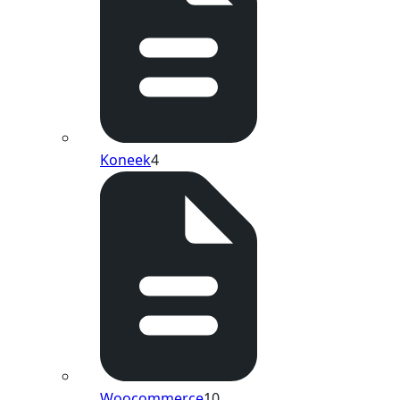
Koneek
4
Woocommerce
10