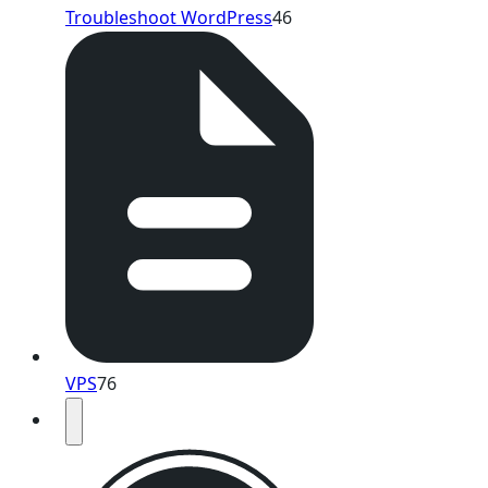
Troubleshoot WordPress
46
VPS
76