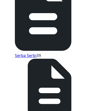
Serba Serbi
39