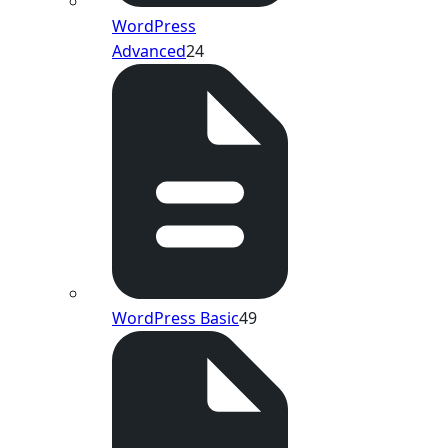
WordPress
Advanced
24
WordPress Basic
49