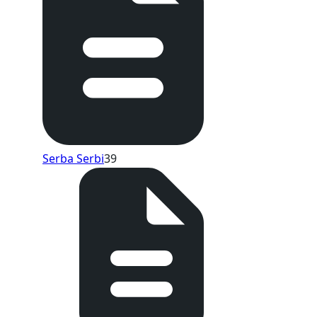
Serba Serbi
39