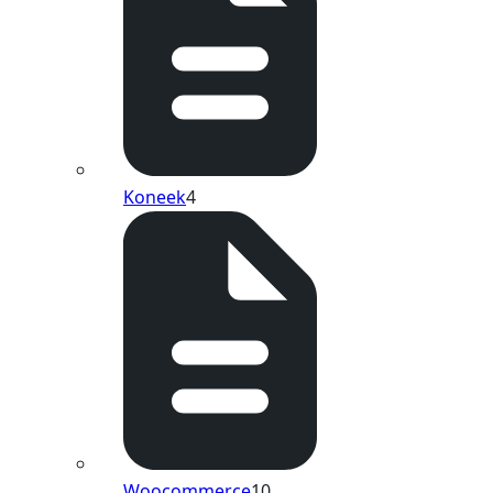
Koneek
4
Woocommerce
10