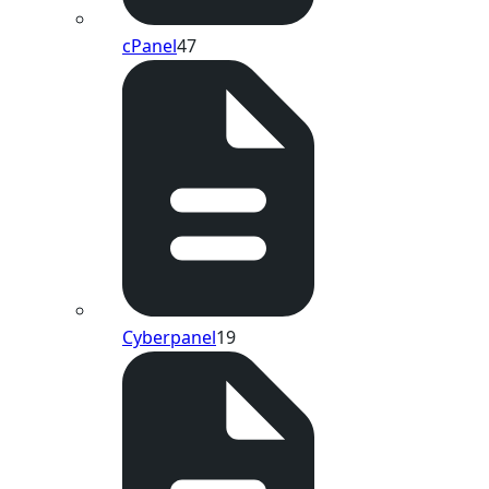
cPanel
47
Cyberpanel
19