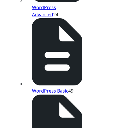
WordPress
Advanced
24
WordPress Basic
49