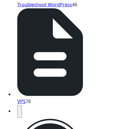
Troubleshoot WordPress
46
VPS
76