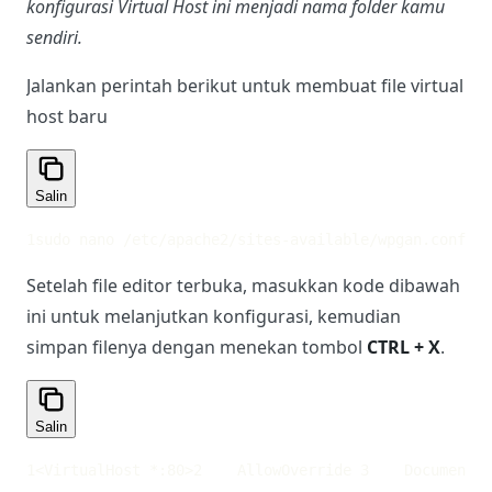
konfigurasi Virtual Host ini menjadi nama folder kamu
sendiri.
Jalankan perintah berikut untuk membuat file virtual
host baru
Salin
1
sudo nano /etc/apache2/sites-available/wpgan.conf
Setelah file editor terbuka, masukkan kode dibawah
ini untuk melanjutkan konfigurasi, kemudian
simpan filenya dengan menekan tombol
CTRL + X
.
Salin
1
<VirtualHost *:80>
2
    AllowOverride 
3
    DocumentRo