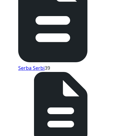
Serba Serbi
39