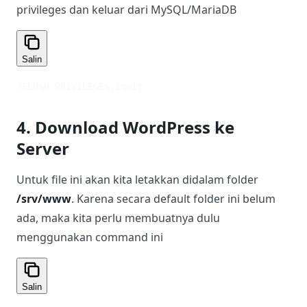
privileges dan keluar dari MySQL/MariaDB
Salin
1
FLUSH PRIVILEGES;
2
quit
4. Download WordPress ke
Server
Untuk file ini akan kita letakkan didalam folder
/srv/www
. Karena secara default folder ini belum
ada, maka kita perlu membuatnya dulu
menggunakan command ini
Salin