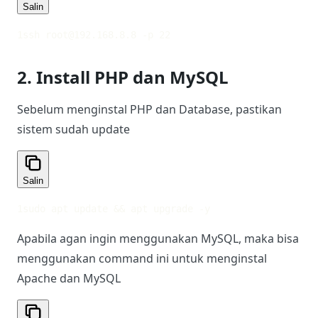
Salin
1
ssh 
root@192.168.8.8
 -p 22
2. Install PHP dan MySQL
Sebelum menginstal PHP dan Database, pastikan
sistem sudah update
Salin
1
sudo apt update && apt upgrade -y
Apabila agan ingin menggunakan MySQL, maka bisa
menggunakan command ini untuk menginstal
Apache dan MySQL