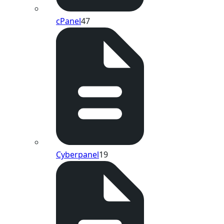
cPanel
47
Cyberpanel
19