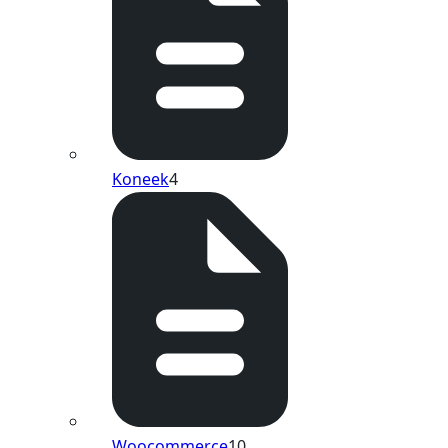
Koneek
4
Woocommerce
10