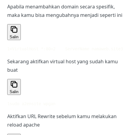
Apabila menambahkan domain secara spesifik,
maka kamu bisa mengubahnya menjadi seperti ini
Salin
1
<VirtualHost *:80>
2
    ServerName namaweb.site
3
    D
Sekarang aktifkan virtual host yang sudah kamu
buat
Salin
1
sudo a2ensite wpgan
Aktifkan URL Rewrite sebelum kamu melakukan
reload apache