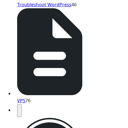
Troubleshoot WordPress
46
VPS
76