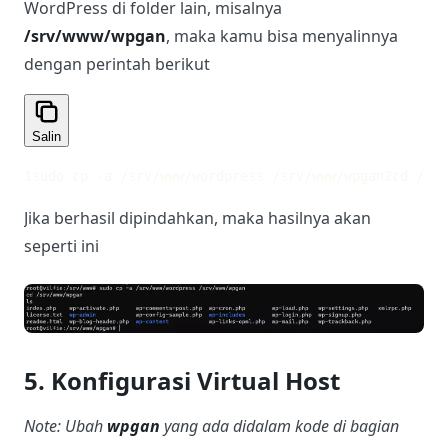
WordPress di folder lain, misalnya
/srv/www
/wpgan
, maka kamu bisa menyalinnya
dengan perintah berikut
Salin
1
sudo cp -a /srv/www/wordpress /srv/www/wpgan
2
cd /srv
Jika berhasil dipindahkan, maka hasilnya akan
seperti ini
5. Konfigurasi Virtual Host
Note: Ubah
wpgan
yang ada didalam kode di bagian