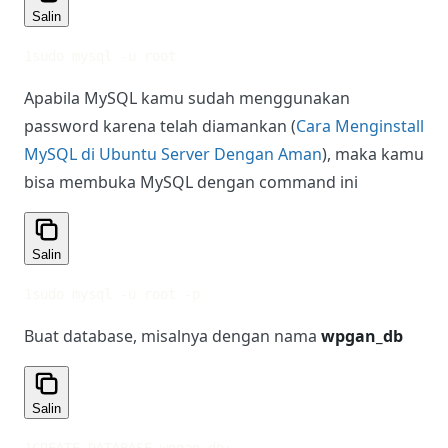
Salin
1
sudo mysql -u root
Apabila MySQL kamu sudah menggunakan
password karena telah diamankan (
Cara Menginstall
MySQL di Ubuntu Server Dengan Aman
), maka kamu
bisa membuka MySQL dengan command ini
Salin
1
sudo mysql -u root -p
Buat database, misalnya dengan nama
wpgan_db
Salin