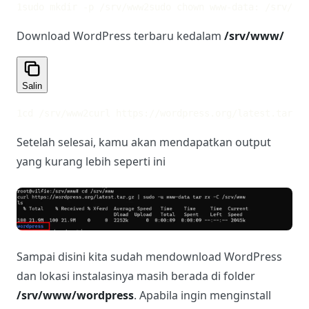
1
sudo mkdir -p /srv/www
2
sudo chown www-data: /srv/www
Download WordPress terbaru kedalam
/srv/www/
Salin
1
cd /srv/www
2
curl https://wordpress.org/latest.tar.gz
Setelah selesai, kamu akan mendapatkan output
yang kurang lebih seperti ini
Sampai disini kita sudah mendownload WordPress
dan lokasi instalasinya masih berada di folder
/srv/www/wordpress
. Apabila ingin menginstall