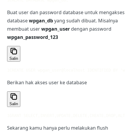
1
CREATE DATABASE wpgan_db;
Buat user dan password database untuk mengakses
database
wpgan_db
yang sudah dibuat. Misalnya
membuat user
wpgan_user
dengan password
wpgan_password_123
Salin
1
CREATE USER wpgan_user@localhost IDENTIFIED BY 'wpga
Berikan hak akses user ke database
Salin
1
GRANT SELECT,INSERT,UPDATE,DELETE,CREATE,DROP,ALTER
2
Sekarang kamu hanya perlu melakukan flush