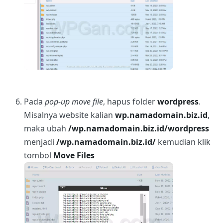
Pada
pop-up move file
, hapus folder
wordpress
.
Misalnya website kalian
wp.namadomain.biz.id
,
maka ubah
/wp.namadomain.biz.id/wordpress
menjadi
/wp.namadomain.biz.id/
kemudian klik
tombol
Move Files