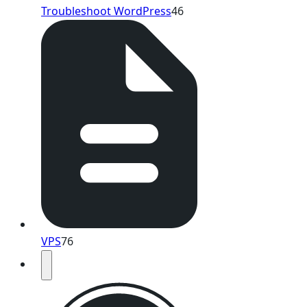
Troubleshoot WordPress
46
VPS
76