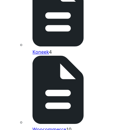
Koneek
4
Woocommerce
10