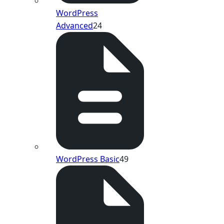
WordPress
Advanced
24
WordPress Basic
49