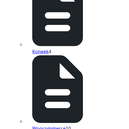
Koneek
4
Woocommerce
10