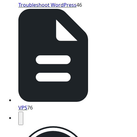
Troubleshoot WordPress
46
VPS
76