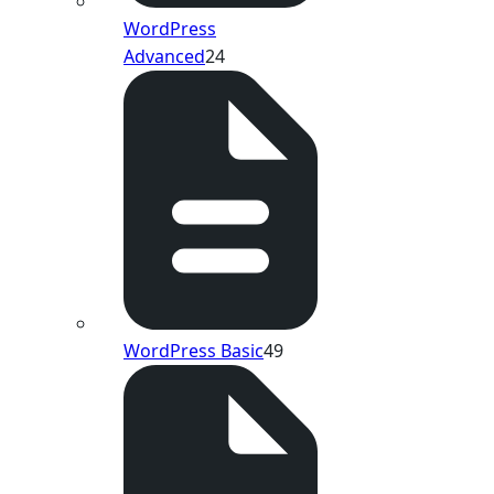
WordPress
Advanced
24
WordPress Basic
49