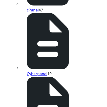
cPanel
47
Cyberpanel
19