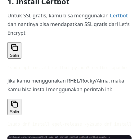
1. Install Certbot
Untuk SSL gratis, kamu bisa menggunakan
Certbot
dan nantinya bisa mendapatkan SSL gratis dari Let’s
Encrypt
Salin
1
sudo apt install certbot python3-certbot-apache -y
Jika kamu menggunakan RHEL/Rocky/Alma, maka
kamu bisa install menggunakan perintah ini:
Salin
1
sudo dnf install epel-release -y
2
sudo dnf install ce