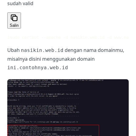
sudah valid
Salin
1
sudo certbot --apache -d nasikin.web.id -d www.nasik
Ubah
dengan nama domainmu,
nasikin.web.id
misalnya disini menggunakan domain
ini.contohnya.web.id