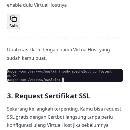
enable dulu VirtualHostnya
Salin
1
sudo a2ensite nasikin
2
sudo systemctl reload apache2
Ubah
dengan nama VirtualHost yang
nasikin
sudah kamu buat.
3. Request Sertifikat SSL
Sekarang ke langkah terpenting. Kamu bisa request
SSL gratis dengan Certbot langsung tanpa perlu
konfigurasi ulang VirtualHost jika sebelumnya