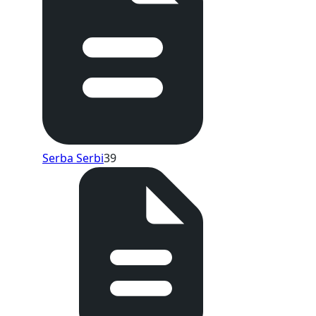
Serba Serbi
39