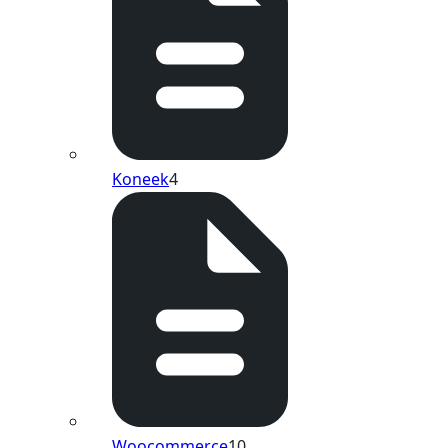
Koneek
4
Woocommerce
10