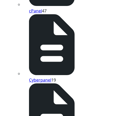
cPanel
47
Cyberpanel
19