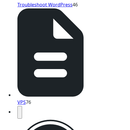
Troubleshoot WordPress
46
VPS
76