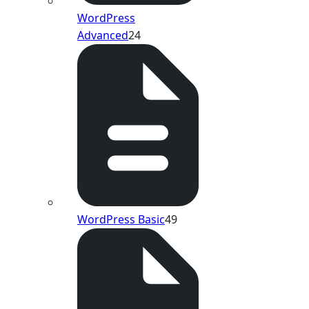
WordPress
Advanced
24
WordPress Basic
49