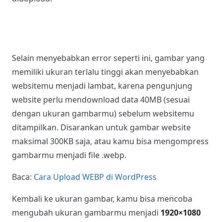
Banyak pengguna WordPress baru, atau pemula
langsung upload gambar tanpa melakukan optimasi
dulu. Bahkan ada juga yang menggunakan gambar
langsung dari kamera, misalnya DSLR yang memiliki
ukurang gambar hingga 40MB kemudian langsung
diuopload.
Selain menyebabkan error seperti ini, gambar yang
memiliki ukuran terlalu tinggi akan menyebabkan
websitemu menjadi lambat, karena pengunjung
website perlu mendownload data 40MB (sesuai
dengan ukuran gambarmu) sebelum websitemu
ditampilkan. Disarankan untuk gambar website
maksimal 300KB saja, atau kamu bisa mengompress