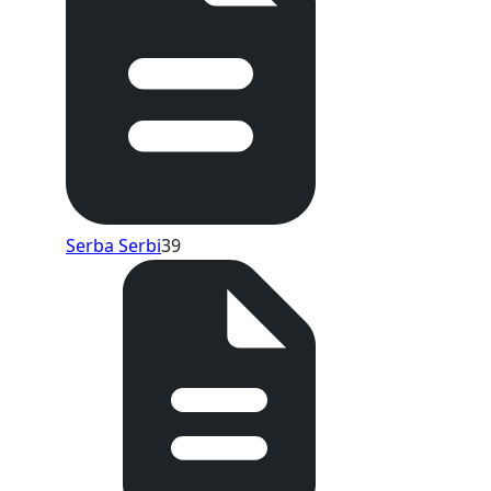
Serba Serbi
39