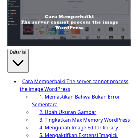
Daftar Isi
Cara Memperbaiki The server cannot process
the image WordPress
1. Memastikan Bahwa Bukan Error
Sementara
2. Ubah Ukuran Gambar
3. Tingkatkan Max Memory WordPress
4. Mengubah Image Editor library
5. Mengaktifkan Ekstensi Imagick