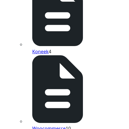
Koneek
4
Woocommerce
10