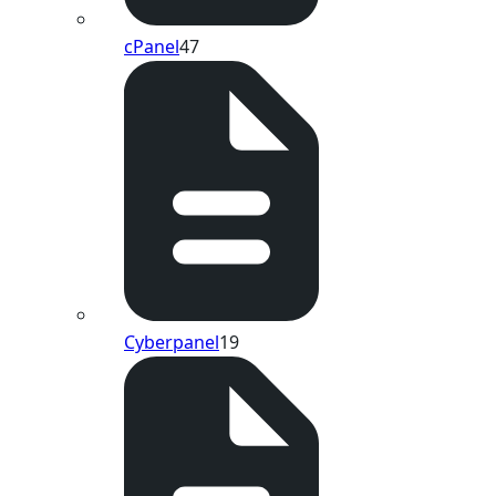
cPanel
47
Cyberpanel
19