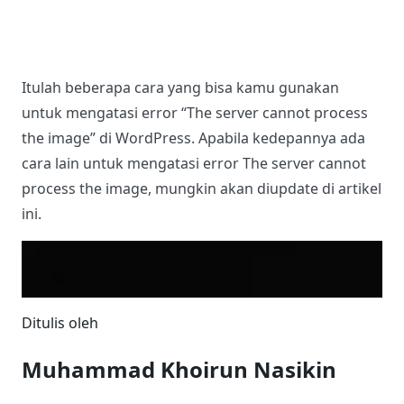
Setelah berada dihalaman PHP Selector, kamu bisa
membuka Tab
Extensions
untuk mengaktifkan
imagick
, kemudian
centang opsi
imagick
untuk
mengaktifkan
Itulah beberapa cara yang bisa kamu gunakan
untuk mengatasi error “The server cannot process
the image” di WordPress. Apabila kedepannya ada
cara lain untuk mengatasi error The server cannot
process the image, mungkin akan diupdate di artikel
ini.