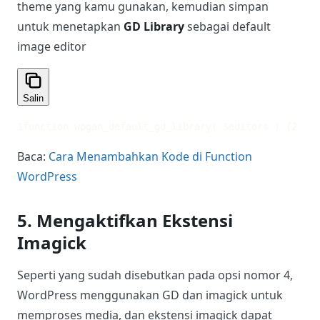
secara default di beberapa hosting dan bisa
menyebabkan masalah penggunaan memori, maka
kamu bisa menggunakan
GD Library
sebagai
default image editor.
Tambahkan kode berikut ini di file
functions.php
theme yang kamu gunakan, kemudian simpan
untuk menetapkan
GD Library
sebagai default
image editor
Salin
1
function wpgan_default_gd_library( $editors ) {
2
    
Baca:
Cara Menambahkan Kode di Function
WordPress