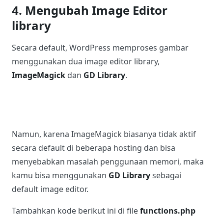
Salin
1
define ( 'WP_MEMORY_LIMIT', '256M' );
2
define ( 'WP_M
Baca:
Cara Meningkatkan Memory Limit WordPress
4. Mengubah Image Editor
library
Secara default, WordPress memproses gambar
menggunakan dua image editor library,
ImageMagick
dan
GD Library
.
Namun, karena ImageMagick biasanya tidak aktif