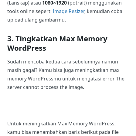
gambarmu menjadi file .webp.
Baca:
Cara Upload WEBP di WordPress
Kembali ke ukuran gambar, kamu bisa mencoba
mengubah ukuran gambarmu menjadi
1920×1080
(Lanskap) atau
1080×1920
(potrait) menggunakan
tools online seperti
Image Resizer
, kemudian coba
upload ulang gambarmu.
3. Tingkatkan Max Memory
WordPress
Sudah mencoba kedua cara sebelumnya namun
masih gagal? Kamu bisa juga meningkatkan max
memory WordPressmu untuk mengatasi error The
server cannot process the image.