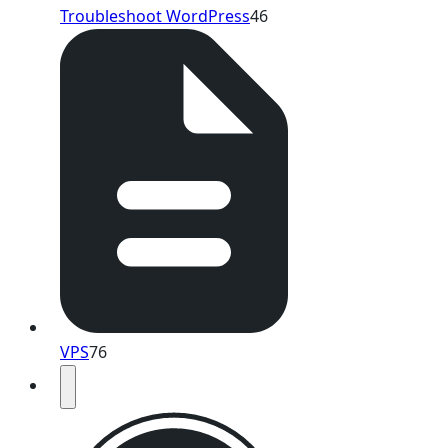
Troubleshoot WordPress
46
VPS
76