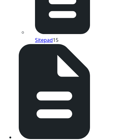
Sitepad
15