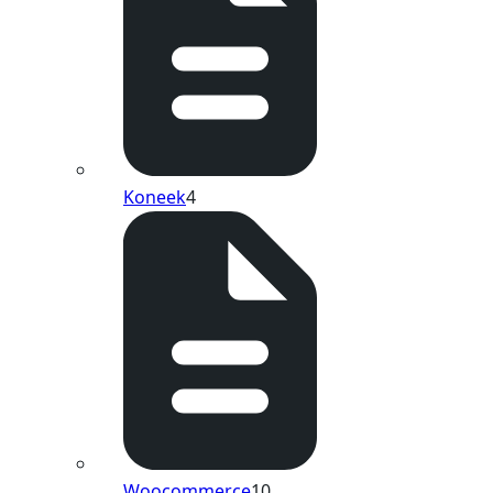
Koneek
4
Woocommerce
10