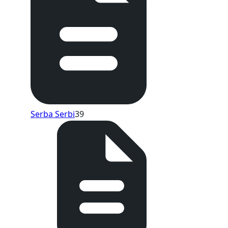
Serba Serbi
39