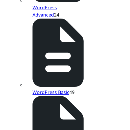
WordPress
Advanced
24
WordPress Basic
49