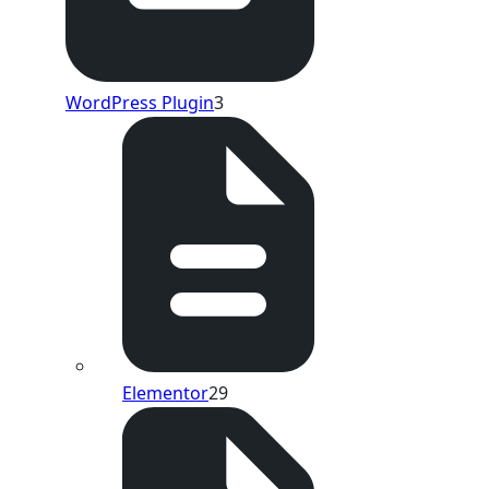
WordPress Plugin
3
Elementor
29