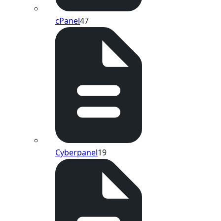
cPanel
47
Cyberpanel
19