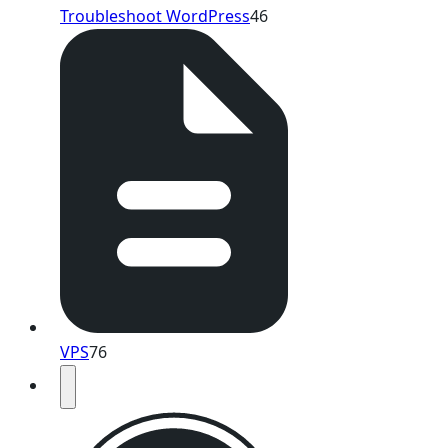
Troubleshoot WordPress
46
VPS
76