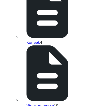
Koneek
4
Woocommerce
10