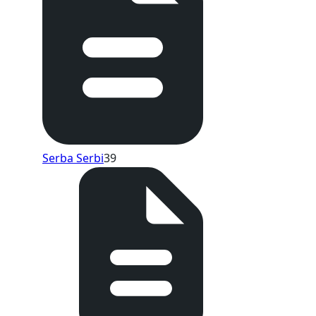
Serba Serbi
39