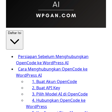
Daftar Isi
Persiapan Sebelum Menghubungkan
OpenCode ke WordPress AI
Cara Menghubungkan OpenCode ke
WordPress AI
1. Buat Akun OpenCode
2. Buat API Key
3. Pilih Model AI di OpenCode
4. Hubungkan OpenCode ke
WordPress