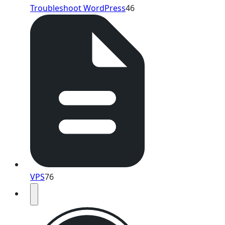
Troubleshoot WordPress
46
VPS
76