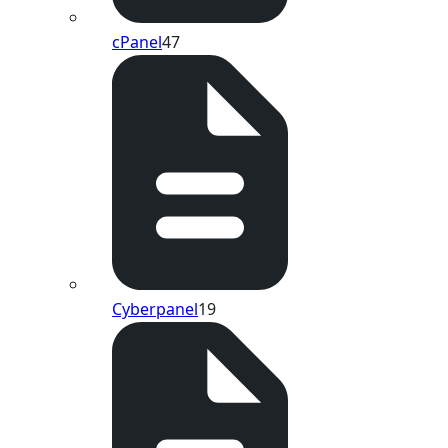
cPanel
47
Cyberpanel
19