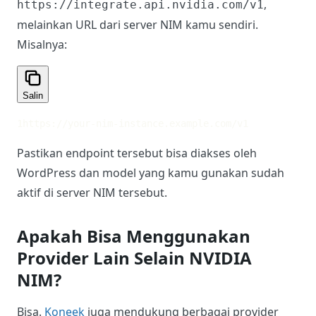
penggunaan, limit, dan pricing dari akun NVIDIA
kamu.
Apakah Bisa Menggunakan Self-
Hosted NVIDIA NIM?
Bisa, selama self-hosted NVIDIA NIM yang kamu
gunakan menyediakan endpoint API kompatibel
OpenAI dan dapat diakses oleh website WordPress.
Jika menggunakan self-hosted NIM, API URL yang
digunakan bukan
,
https://integrate.api.nvidia.com/v1
melainkan URL dari server NIM kamu sendiri.
Misalnya: