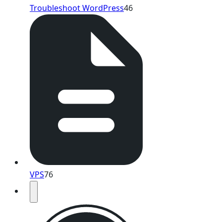
Troubleshoot WordPress
46
VPS
76