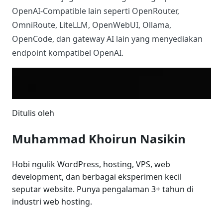
Salin
1
https://your-nim-instance.example.com/v1
Pastikan endpoint tersebut bisa diakses oleh
WordPress dan model yang kamu gunakan sudah
aktif di server NIM tersebut.
Apakah Bisa Menggunakan
Provider Lain Selain NVIDIA
NIM?
Bisa.
Koneek
juga mendukung berbagai provider
OpenAI-Compatible lain seperti OpenRouter,
OmniRoute, LiteLLM, OpenWebUI, Ollama,
OpenCode, dan gateway AI lain yang menyediakan
endpoint kompatibel OpenAI.