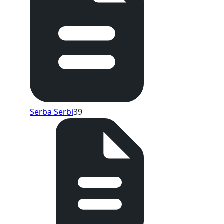
Serba Serbi
39