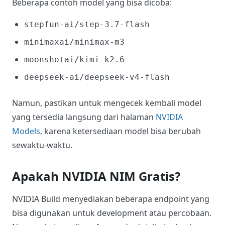
Jangan gunakan endpoint lengkap seperti
pada kolom API URL Koneek.
/chat/completions
Model NVIDIA NIM Apa Yang
Cocok Untuk WordPress AI?
Untuk penggunaan umum seperti rephrase,
generate title, dan brainstorming, kamu bisa
mencoba model ringan atau model chat terlebih
dahulu.
Beberapa contoh model yang bisa dicoba:
stepfun-ai/step-3.7-flash
minimaxai/minimax-m3
moonshotai/kimi-k2.6