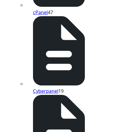
cPanel
47
Cyberpanel
19