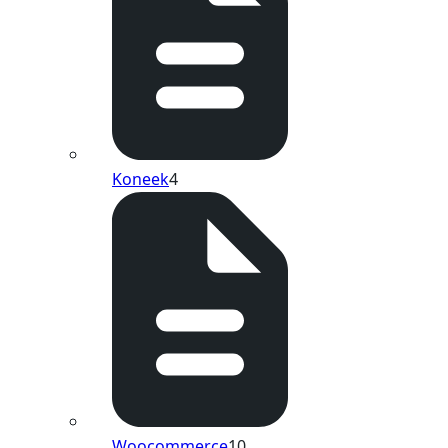
Koneek
4
Woocommerce
10