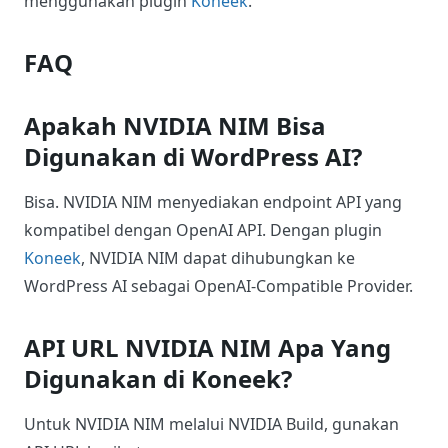
6. Gunakan AI di WordPress
Setelah mengaktifkan fitur AI, kamu bisa
menggunakan fitur tersebut, misalnya untuk
membuat ulang kalimat atau rephrase postingan di
WordPress, regenerate judul, dan lainnya.
Itulah cara mudah untuk menghubungkan NVIDIA
NIM ke WordPress AI yang bisa kamu coba
menggunakan plugin
Koneek
.
FAQ