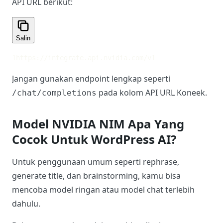
Apakah NVIDIA NIM Bisa
Digunakan di WordPress AI?
Bisa. NVIDIA NIM menyediakan endpoint API yang
kompatibel dengan OpenAI API. Dengan plugin
Koneek
, NVIDIA NIM dapat dihubungkan ke
WordPress AI sebagai OpenAI-Compatible Provider.
API URL NVIDIA NIM Apa Yang
Digunakan di Koneek?
Untuk NVIDIA NIM melalui NVIDIA Build, gunakan
API URL berikut:
Salin
1
https://integrate.api.nvidia.com/v1