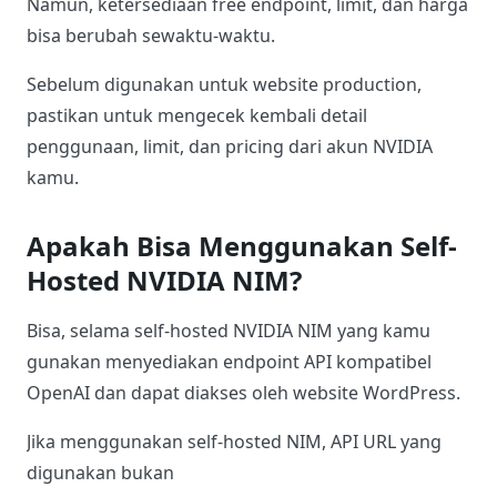
deepseek-ai/deepseek-v4-flash
Namun, pastikan untuk mengecek kembali model
yang tersedia langsung dari halaman
NVIDIA
Models
, karena ketersediaan model bisa berubah
sewaktu-waktu.
Apakah NVIDIA NIM Gratis?
NVIDIA Build menyediakan beberapa endpoint yang
bisa digunakan untuk development atau percobaan.
Namun, ketersediaan free endpoint, limit, dan harga
bisa berubah sewaktu-waktu.
Sebelum digunakan untuk website production,
pastikan untuk mengecek kembali detail