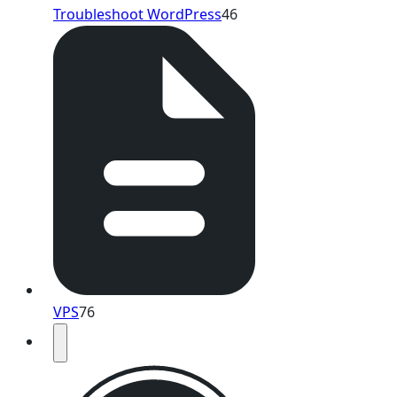
Troubleshoot WordPress
46
VPS
76