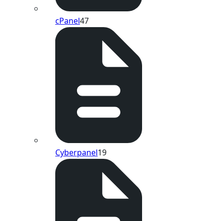
cPanel
47
Cyberpanel
19