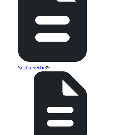
Serba Serbi
39