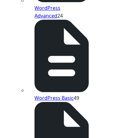
WordPress
Advanced
24
WordPress Basic
49