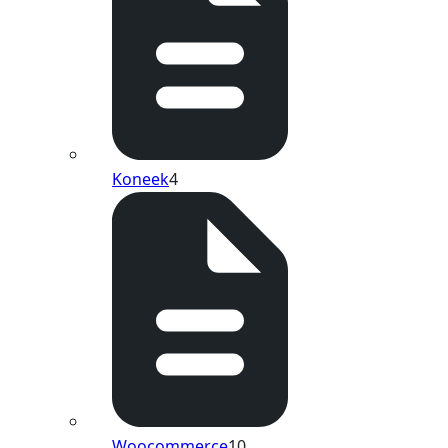
Koneek
4
Woocommerce
10