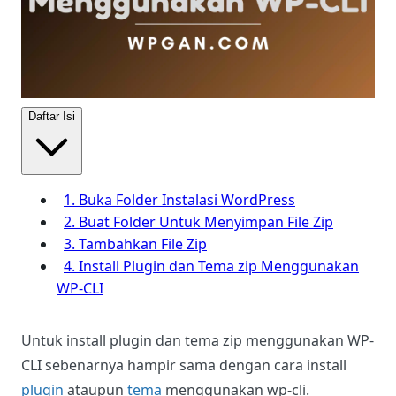
Daftar Isi
1. Buka Folder Instalasi WordPress
2. Buat Folder Untuk Menyimpan File Zip
3. Tambahkan File Zip
4. Install Plugin dan Tema zip Menggunakan
WP-CLI
Untuk install plugin dan tema zip menggunakan WP-
CLI sebenarnya hampir sama dengan cara install
plugin
ataupun
tema
menggunakan wp-cli.