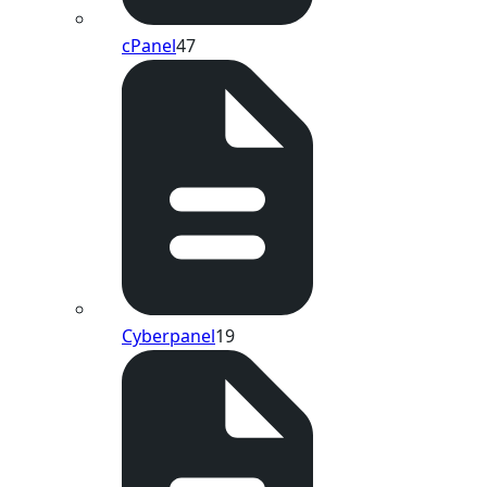
cPanel
47
Cyberpanel
19