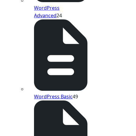
WordPress
Advanced
24
WordPress Basic
49