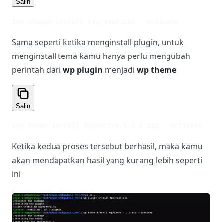
Salin
1
wp plugin install tmp/main.zip --activate
Sama seperti ketika menginstall plugin, untuk
menginstall tema kamu hanya perlu mengubah
perintah dari
wp plugin
menjadi
wp theme
Salin
1
wp theme install tmp/astra.4.7.0.zip --activate
Ketika kedua proses tersebut berhasil, maka kamu
akan mendapatkan hasil yang kurang lebih seperti
ini