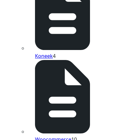
Koneek
4
Woocommerce
10