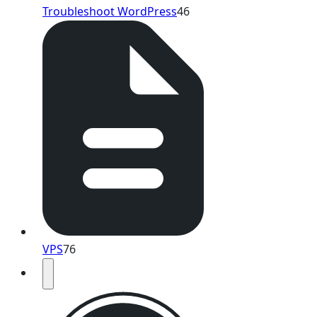
Troubleshoot WordPress
46
VPS
76