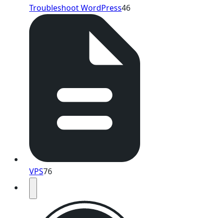
Troubleshoot WordPress
46
VPS
76