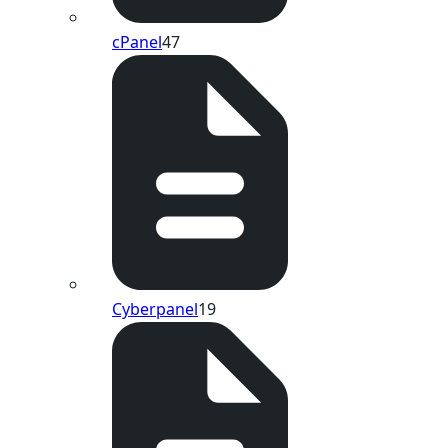
cPanel
47
Cyberpanel
19