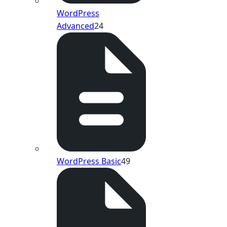
WordPress
Advanced
24
WordPress Basic
49