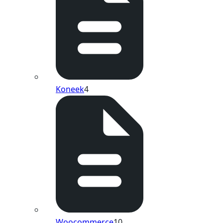
Koneek
4
Woocommerce
10