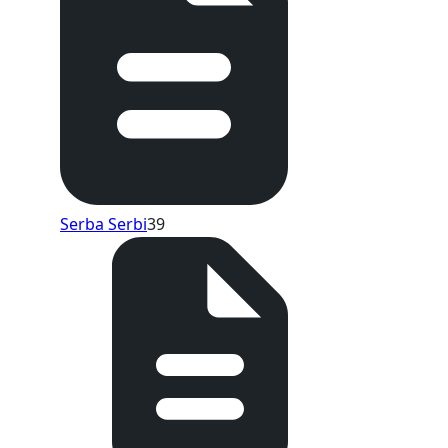
Serba Serbi
39