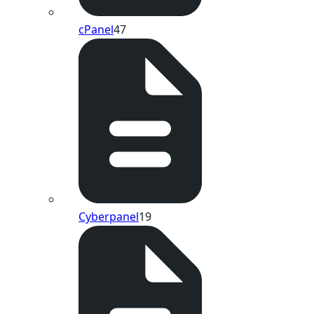
cPanel
47
Cyberpanel
19