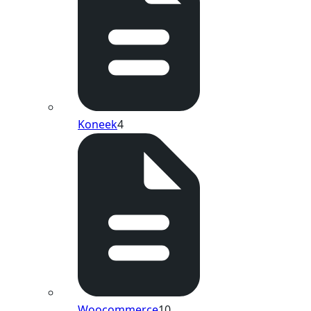
Koneek
4
Woocommerce
10