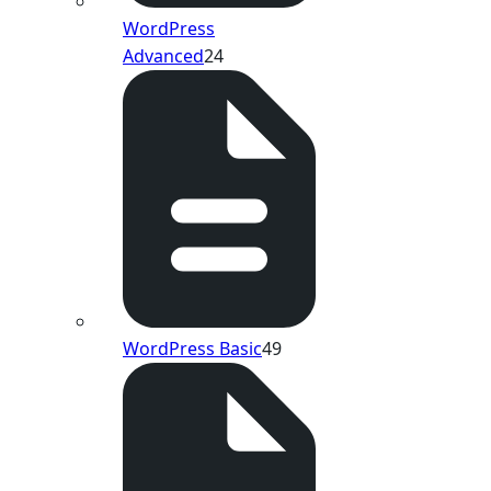
WordPress
Advanced
24
WordPress Basic
49