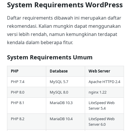
System Requirements WordPress
Daftar requirements dibawah ini merupakan daftar
rekomendasi. Kalian mungkin dapat menggunakan
versi lebih rendah, namun kemungkinan terdapat
kendala dalam beberapa fitur.
System Requirements Umum
PHP
Database
Web Server
PHP 7.4
MySQL 5.7
Apache HTTPD 2.4
PHP 8.0
MySQL 8.0
nginx 1.22
PHP 8.1
MariaDB 10.3
LiteSpeed Web
Server 5.4
PHP 8.2
MariaDB 10.4
LiteSpeed Web
Server 6.0