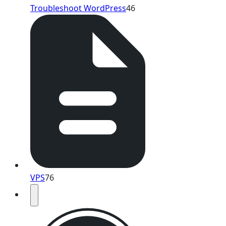
Troubleshoot WordPress
46
VPS
76