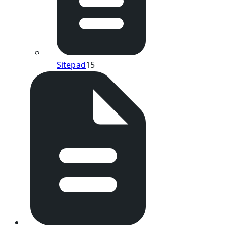
Sitepad
15