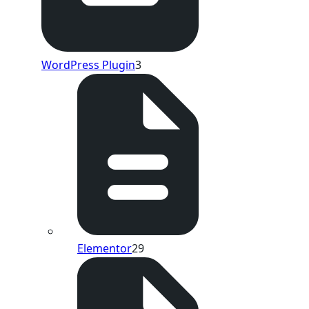
WordPress Plugin
3
Elementor
29