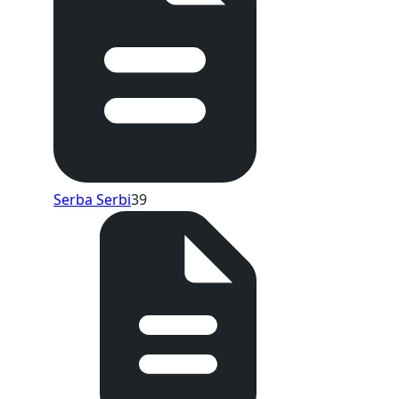
Serba Serbi
39