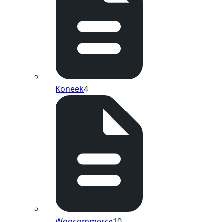
Koneek
4
Woocommerce
10