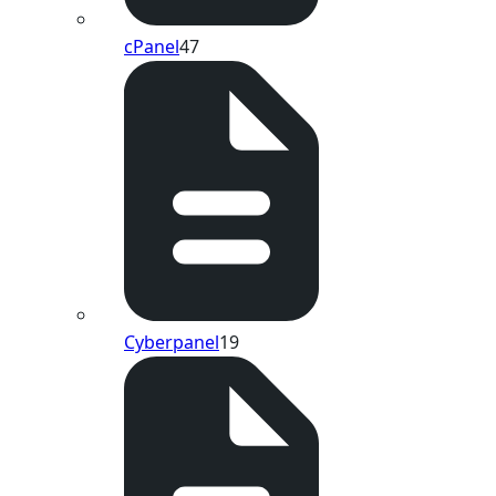
cPanel
47
Cyberpanel
19