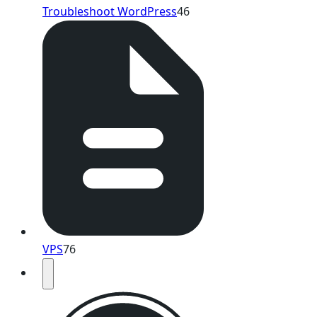
Troubleshoot WordPress
46
VPS
76