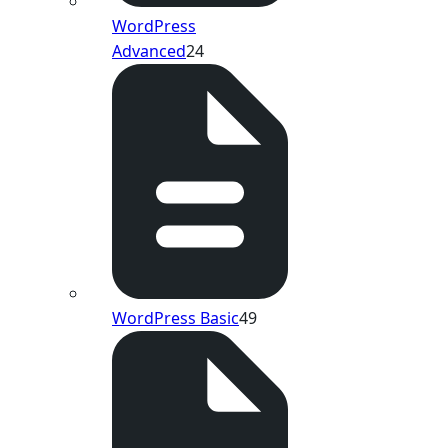
WordPress
Advanced
24
WordPress Basic
49