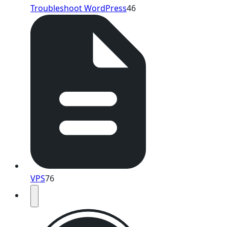
Troubleshoot WordPress
46
VPS
76