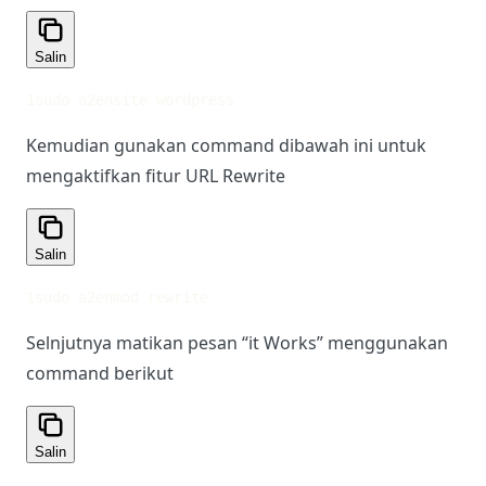
Salin
1
sudo a2ensite wordpress
Kemudian gunakan command dibawah ini untuk
mengaktifkan fitur URL Rewrite
Salin
1
sudo a2enmod rewrite
Selnjutnya matikan pesan “it Works” menggunakan
command berikut
Salin