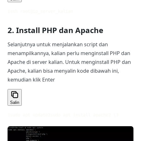
1
ssh root@ip_server_kalian
2. Install PHP dan Apache
Selanjutnya untuk menjalankan script dan
menampilkannya, kalian perlu menginstall PHP dan
Apache di server kalian. Untuk menginstall PHP dan
Apache, kalian bisa menyalin kode dibawah ini,
kemudian klik Enter
Salin
1
sudo apt update
2
sudo apt install apache2 \
3
         