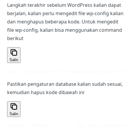
Langkah terakhir sebelum WordPress kalian dapat
berjalan, kalian perlu mengedit file wp-config kalian
dan menghapus beberapa kode. Untuk mengedit
file wp-config, kalian bisa menggunakan command
berikut
Salin
1
sudo -u www-data nano /srv/www/wordpress/wp-config.p
Pastikan pengaturan database kalian sudah sesuai,
kemudian hapus kode dibawah ini
Salin
1
define( 'AUTH_KEY',         'put your unique phrase 