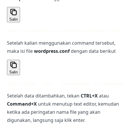
Salin
1
nano /etc/apache2/sites-available/wordpress.conf
Setelah kalian menggunakan command tersebut,
maka isi file
wordpress.conf
dengan data berikut
Salin
1
<VirtualHost *:80>
2
    DocumentRoot /srv/www/wordpre
Setelah data ditambahkan, tekan
CTRL+X
atau
Command+X
untuk menutup text editor, kemudan
ketika ada peringatan nama file yang akan
digunakan, langsung saja klik enter.