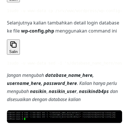
1
sudo -u www-data cp /srv/www/wordpress/wp-config-sa
Selanjutnya kalian tambahkan detail login database
ke file
wp-config.php
menggunakan command ini
Salin
1
sudo -u www-data sed -i 's/database_name_here/nasiki
Jangan mengubah
database_name_here,
username_here, password_here
.
Kalian hanya perlu
mengubah
nasikin
,
nasikin_user
,
nasikindb4ps
dan
disesuaikan dengan database kalian