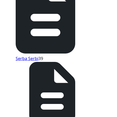
Serba Serbi
39