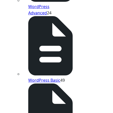
WordPress
Advanced
24
WordPress Basic
49