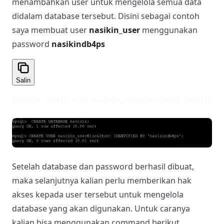
menambahkan user untuk mengelola semua data
didalam database tersebut. Disini sebagai contoh
saya membuat user
nasikin_user
menggunakan
password
nasikindb4ps
Salin
1
mysql> CREATE USER nasikin_user@localhost IDENTIFIED
Setelah database dan password berhasil dibuat,
maka selanjutnya kalian perlu memberikan hak
akses kepada user tersebut untuk mengelola
database yang akan digunakan. Untuk caranya
kalian bisa menggunakan command berikut