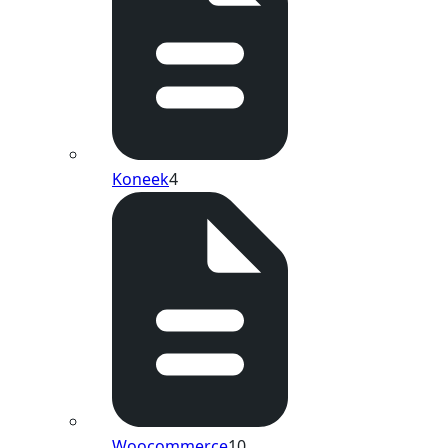
Koneek
4
Woocommerce
10