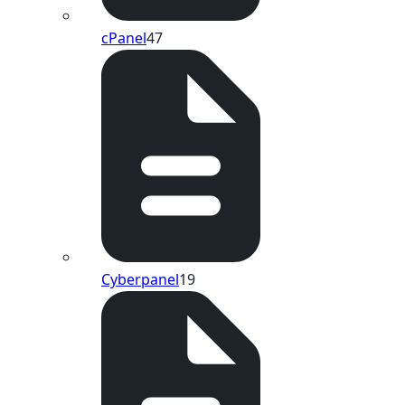
cPanel
47
Cyberpanel
19