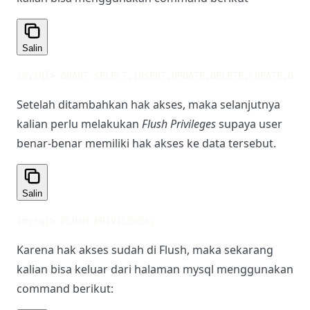
Salin
1
mysql> GRANT SELECT,INSERT,UPDATE,DELETE,CREATE,DROP
Setelah ditambahkan hak akses, maka selanjutnya
kalian perlu melakukan
Flush Privileges
supaya user
benar-benar memiliki hak akses ke data tersebut.
Salin
1
mysql> FLUSH PRIVILEGES;
Karena hak akses sudah di Flush, maka sekarang
kalian bisa keluar dari halaman mysql menggunakan
command berikut: