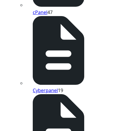
cPanel
47
Cyberpanel
19