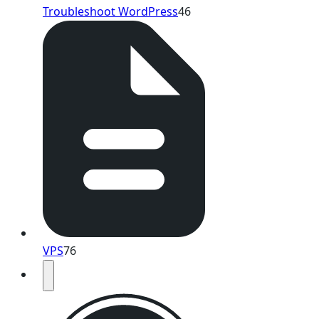
Troubleshoot WordPress
46
VPS
76