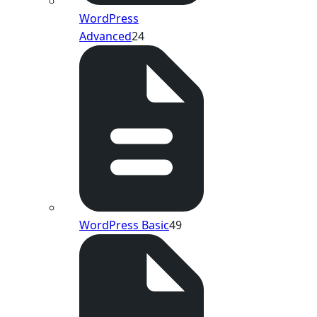
WordPress
Advanced
24
WordPress Basic
49