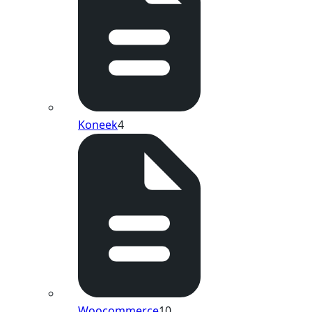
Koneek
4
Woocommerce
10