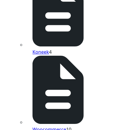
Koneek
4
Woocommerce
10