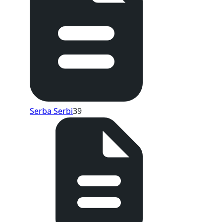
Serba Serbi
39