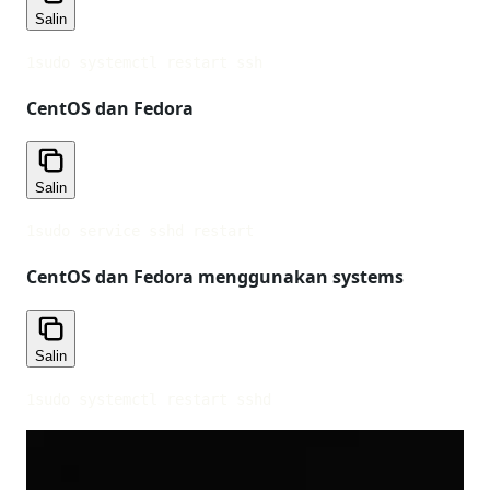
Salin
1
sudo systemctl restart ssh
CentOS dan Fedora
Salin
1
sudo service sshd restart
CentOS dan Fedora menggunakan systems
Salin
1
sudo systemctl restart sshd