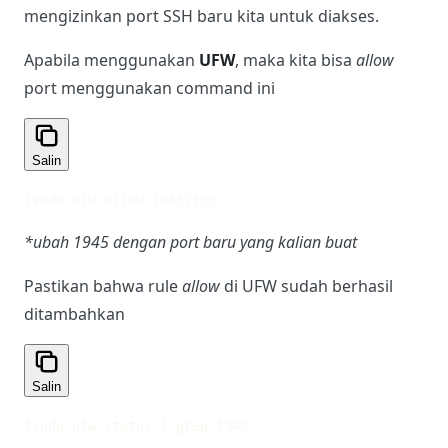
mengizinkan port SSH baru kita untuk diakses.
Apabila menggunakan
UFW
, maka kita bisa
allow
port menggunakan command ini
Salin
1
sudo ufw allow 1945/tcp
*ubah 1945 dengan port baru yang kalian buat
Pastikan bahwa rule
allow
di UFW sudah berhasil
ditambahkan
Salin
1
sudo ufw status | grep 1945