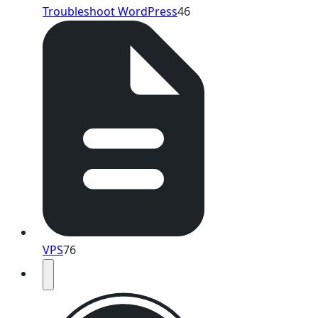
Troubleshoot WordPress
46
VPS
76