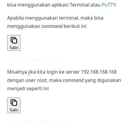
bisa menggunakan aplikasi Terminal atau
PuTTY
.
Apabila menggunakan terminal, maka bisa
menggunakan
command
berikut ini
Salin
1
ssh username@server_ip
Misalnya jika kita login ke server 192.168.168.168
dengan user root, maka
command
yang digunakan
menjadi seperti ini
Salin
1
ssh 
root@192.168.168.168