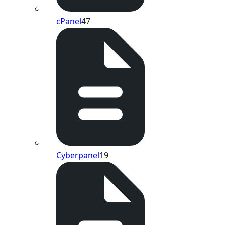
cPanel
47
Cyberpanel
19