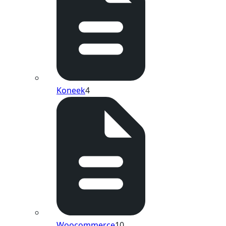
Koneek
4
Woocommerce
10