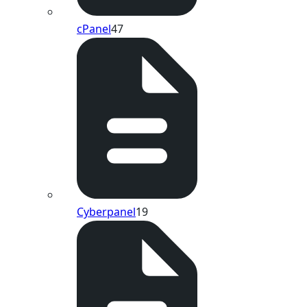
cPanel
47
Cyberpanel
19