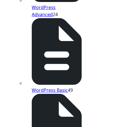
WordPress
Advanced
24
WordPress Basic
49