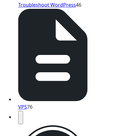
Troubleshoot WordPress
46
VPS
76